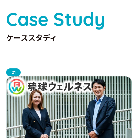
C
a
s
e
S
t
u
d
y
ケーススタディ
01