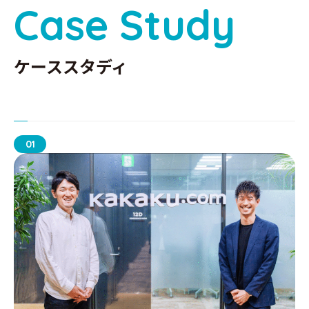
C
a
s
e
S
t
u
d
y
ケーススタディ
01