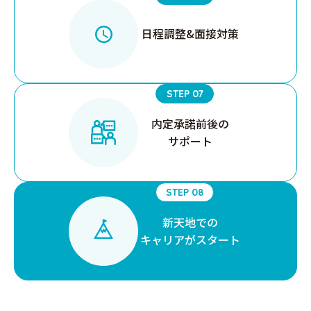
日程調整&
面接対策
STEP 07
内定承諾
前後の
サポート
STEP 08
新天地での
キャリアが
スタート