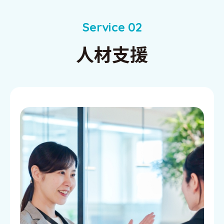
S
e
r
v
i
c
e
0
2
⼈材支援