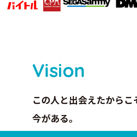
V
i
s
i
o
n
この⼈と出会えたからこ
今がある。