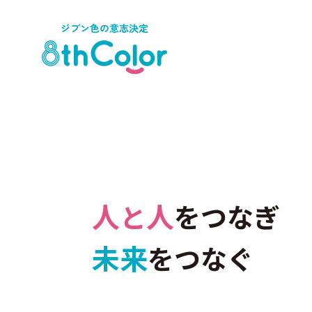
⼈
⼈
と
を
つ
な
ぎ
未
来
を
つ
な
ぐ