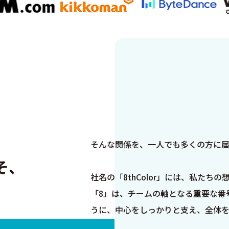
そんな関係を、⼀⼈でも多くの⽅に届
そ、
社名の「8thColor」には、私た
「8」は、チームの軸となる重要な番号
うに、中⼼をしっかりと⽀え、全体